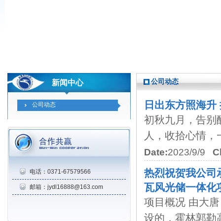
公司动态
新闻中心
日出东方照海升
公司动态
初秋九月，告别
人，收拾心情，一
Date:
2023/9/9
C
热烈祝贺我公司承
电话：0371-67579566
瓦风光储一体化
邮箱：jydl16888@163.com
项目概况 由大
设的，霍林郭勒高