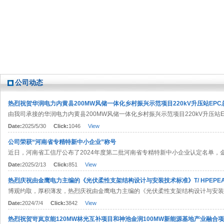
公司动态
热烈祝贺华润电力内黄县200MW风储一体化乡村振兴示范项目220kV升压站EP
由我司承接的华润电力内黄县200MW风储一体化乡村振兴示范项目220kV升压站EP
Date:
2025/5/30
Click:
1046
View
公司荣获“河南省专精特新中小企业”称号
近日，河南省工信厅公布了2024年度第二批河南省专精特新中小企业认定名单，金
Date:
2025/2/13
Click:
851
View
热烈庆祝由金鹰电力主编的《光伏柔性支架结构设计与安装技术标准》T/ HPEPEA 0
博观约取，厚积薄发，热烈庆祝由金鹰电力主编的《光伏柔性支架结构设计与安装技术标准
Date:
2024/7/4
Click:
3842
View
热烈祝贺岢岚京能120MW林光互补项目和神池金润100MW新能源基地产业融合