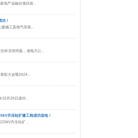
地产业融合项目按...
成功！
建施工及电气安装...
科员张同磊，省电力公...
大会暨2024...
月26日成功...
20kV升压站扩建工程成功送电！
kV升压站扩...