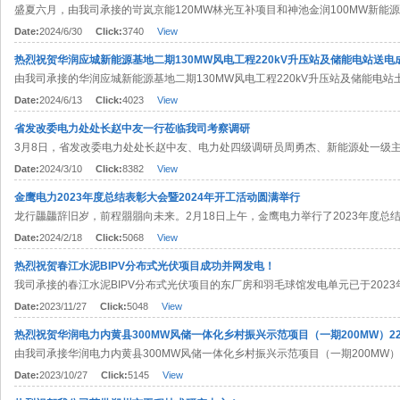
盛夏六月，由我司承接的岢岚京能120MW林光互补项目和神池金润100MW新能源基
Date:
2024/6/30
Click:
3740
View
热烈祝贺华润应城新能源基地二期130MW风电工程220kV升压站及储能电站送电
由我司承接的华润应城新能源基地二期130MW风电工程220kV升压站及储能电站土
Date:
2024/6/13
Click:
4023
View
省发改委电力处处长赵中友一行莅临我司考察调研
3月8日，省发改委电力处处长赵中友、电力处四级调研员周勇杰、新能源处一级主任
Date:
2024/3/10
Click:
8382
View
金鹰电力2023年度总结表彰大会暨2024年开工活动圆满举行
龙行龘龘辞旧岁，前程朤朤向未来。2月18日上午，金鹰电力举行了2023年度总结表彰
Date:
2024/2/18
Click:
5068
View
热烈祝贺春江水泥BIPV分布式光伏项目成功并网发电！
我司承接的春江水泥BIPV分布式光伏项目的东厂房和羽毛球馆发电单元已于2023年10
Date:
2023/11/27
Click:
5048
View
热烈祝贺华润电力内黄县300MW风储一体化乡村振兴示范项目（一期200MW）2
由我司承接华润电力内黄县300MW风储一体化乡村振兴示范项目（一期200MW）220
Date:
2023/10/27
Click:
5145
View