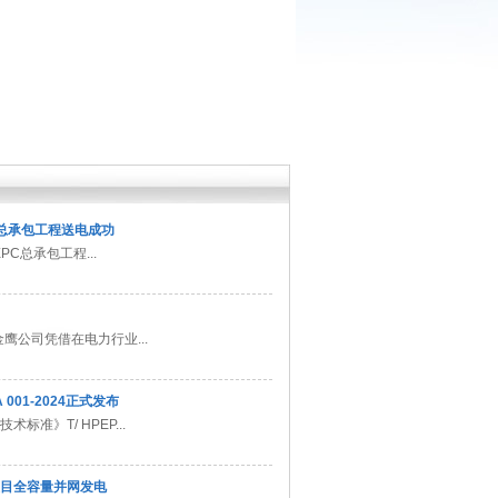
C总承包工程送电成功
C总承包工程...
鹰公司凭借在电力行业...
01-2024正式发布
》T/ HPEP...
项目全容量并网发电